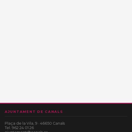
AJUNTAMENT DE CANALS
Plaça de la Vila, 9 · 46650 Canals
Tel.
962 24 01 26