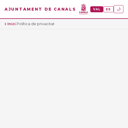
🌙
AJUNTAMENT DE CANALS
VAL
ES
Inici
·
Política de privacitat
Última actualització:
25 de maig de 2026